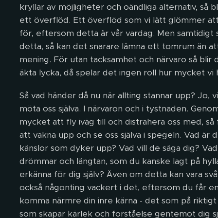
kryllar av möjligheter och oändliga alternativ, så b
ett överflöd. Ett överflöd som vi lätt glömmer a
för, eftersom detta är vår vardag. Men samtidigt s
detta, så kan det snarare lämna ett tomrum än at
mening. För utan tacksamhet och närvaro så blir d
äkta lycka, då spelar det ingen roll hur mycket vi h
Så vad händer då nu när allting stannar upp? Jo, vi
möta oss själva. I närvaron och i tystnaden. Genom a
mycket att fly iväg till och distrahera oss med, så 
att vakna upp och se oss själva i spegeln. Vad är 
känslor som dyker upp? Vad vill de säga dig? Vad
drömmar och längtan, som du kanske lagt på hylla
erkänna för dig själv? Även om detta kan vara svår
också någonting vackert i det, eftersom du får en
komma närmre din inre kärna - det som på riktigt 
som skapar kärlek och förståelse gentemot dig sj