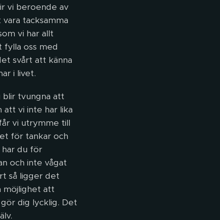
lir vi beroende av
tt vara tacksamma
om vi har allt
t fylla oss med
et svårt att känna
ar i livet.
 blir tvungna att
tt vi inte har lika
får vi utrymme till
det för tankar och
 har du för
n och inte vågat
t så ligger det
 möjlighet att
gör dig lycklig. Det
älv.