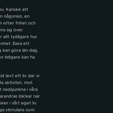
nu. Kanske att
n någonsin, en
an efter frihet och
ra sig över
 allt tydligare hur
enhet. Bara ett
 kan göra din dag,
i tidigare kan ha
 levt ett liv där vi
ta aktivitet, mot
pt nedsjunkna i våra
arandras blickar när
ker i vårt eget liv.
iga stimulans som