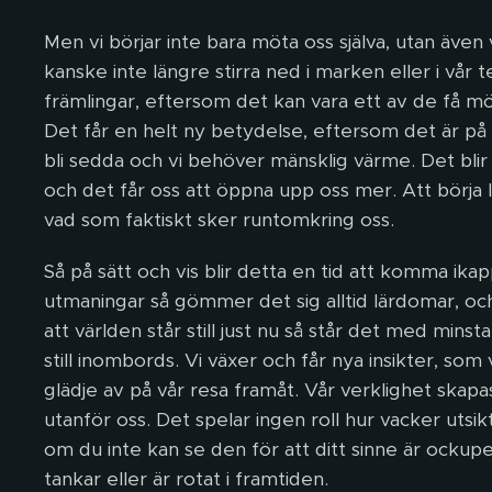
Men vi börjar inte bara möta oss själva, utan även v
kanske inte längre stirra ned i marken eller i vår
främlingar, eftersom det kan vara ett av de få möt
Det får en helt ny betydelse, eftersom det är på 
bli sedda och vi behöver mänsklig värme. Det blir 
och det får oss att öppna upp oss mer. Att börja 
vad som faktiskt sker runtomkring oss.
Så på sätt och vis blir detta en tid att komma ikapp
utmaningar så gömmer det sig alltid lärdomar, oc
att världen står still just nu så står det med minst
still inombords. Vi växer och får nya insikter, som 
glädje av på vår resa framåt. Vår verklighet skapa
utanför oss. Det spelar ingen roll hur vacker utsikt
om du inte kan se den för att ditt sinne är ockupe
tankar eller är rotat i framtiden.