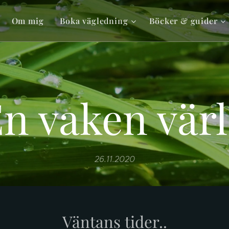
Om mig
Boka vägledning
Böcker & guider
n vaken vär
26.11.2020
Väntans tider..