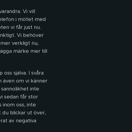
arandra. Vi vill
 telefon i mötet med
en vi får just nu.
riktigt. Vi behöver
mer verkligt nu,
lägga märke mer till
 oss själva. I svåra
h även om vi känner
a sannolikhet inte
vi sedan får stor
s inom oss, inte
 du blickar ut över,
rat av negativa