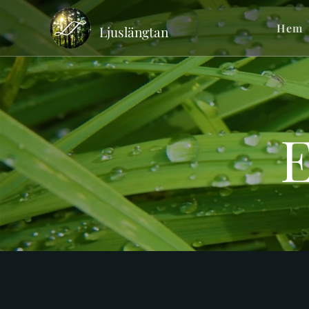
Hem
Ljuslängtan
E