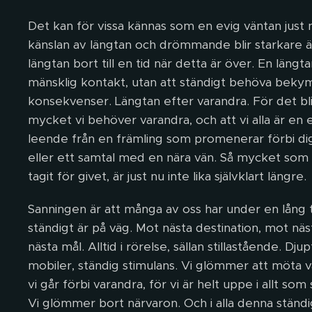
Det kan för vissa kännas som en evig väntan just 
känslan av längtan och drömmande blir starkare ä
längtan bort till en tid när detta är över. En längt
mänsklig kontakt, utan att ständigt behöva bekym
konsekvenser. Längtan efter varandra. För det blir
mycket vi behöver varandra, och att vi alla är en 
leende från en främling som promenerar förbi dig
eller ett samtal med en nära vän. Så mycket som v
tagit för givet, är just nu inte lika självklart längre.
Sanningen är att många av oss har under en lång tid
ständigt är på väg. Mot nästa destination, mot näs
nästa mål. Alltid i rörelse, sällan stillastående. Dju
mobiler, ständig stimulans. Vi glömmer att möta v
vi går förbi varandra, för vi är helt uppe i allt som s
Vi glömmer bort närvaron. Och i alla denna ständ