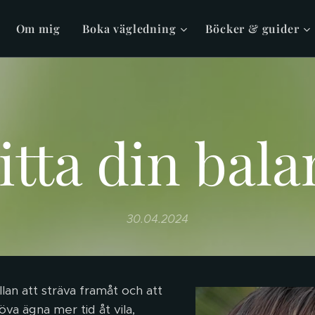
Om mig
Boka vägledning
Böcker & guider
itta din bala
30.04.2024
llan att sträva framåt och att
öva ägna mer tid åt vila,