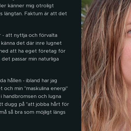
der känner mig otroligt
äls längtan. Faktum är att det
r - att nyttja och förvalta
 känna det där inre lugnet
 med att ha eget företag för
 det passar min naturliga
 hållen - ibland har jag
t och min "maskulina energi"
ra i handbromsen och lugna
ett dugg på "att jobba hårt för
t må så bra som möjligt längs