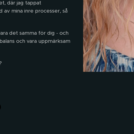
t, där jag tappat
ad av mina inre processer, så
ara det samma för dig - och
gen balans och vara uppmärksam
? 🤍