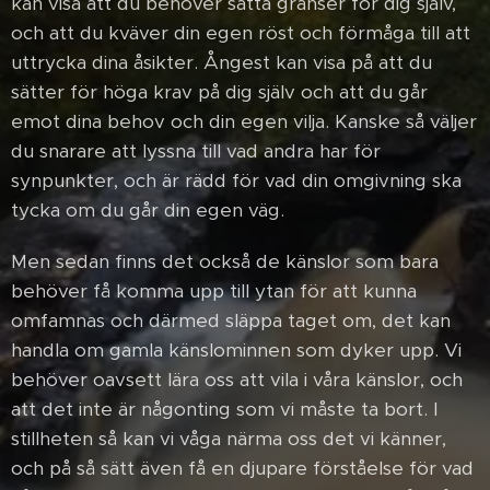
kan visa att du behöver sätta gränser för dig själv,
och att du kväver din egen röst och förmåga till att
uttrycka dina åsikter. Ångest kan visa på att du
sätter för höga krav på dig själv och att du går
emot dina behov och din egen vilja. Kanske så väljer
du snarare att lyssna till vad andra har för
synpunkter, och är rädd för vad din omgivning ska
tycka om du går din egen väg.
Men sedan finns det också de känslor som bara
behöver få komma upp till ytan för att kunna
omfamnas och därmed släppa taget om, det kan
handla om gamla känslominnen som dyker upp. Vi
behöver oavsett lära oss att vila i våra känslor, och
att det inte är någonting som vi måste ta bort. I
stillheten så kan vi våga närma oss det vi känner,
och på så sätt även få en djupare förståelse för vad