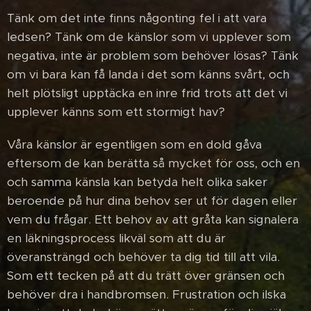
Tänk om det inte finns någonting fel i att vara
ledsen? Tänk om de känslor som vi upplever som
negativa, inte är problem som behöver lösas? Tänk
om vi bara kan få landa i det som känns svårt, och
helt plötsligt upptäcka en inre frid trots att det vi
upplever känns som ett stormigt hav?
Våra känslor är egentligen som en dold gåva
eftersom de kan berätta så mycket för oss, och en
och samma känsla kan betyda helt olika saker
beroende på hur dina behov ser ut för dagen eller
vem du frågar. Ett behov av att gråta kan signalera
en läkningsprocess likväl som att du är
överansträngd och behöver ta dig tid till att vila.
Som ett tecken på att du trätt över gränsen och
behöver dra i handbromsen. Frustration och ilska