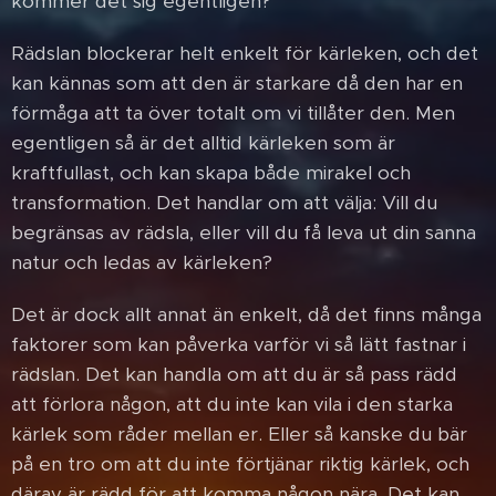
kommer det sig egentligen?
Rädslan blockerar helt enkelt för kärleken, och det
kan kännas som att den är starkare då den har en
förmåga att ta över totalt om vi tillåter den. Men
egentligen så är det alltid kärleken som är
kraftfullast, och kan skapa både mirakel och
transformation. Det handlar om att välja: Vill du
begränsas av rädsla, eller vill du få leva ut din sanna
natur och ledas av kärleken?
Det är dock allt annat än enkelt, då det finns många
faktorer som kan påverka varför vi så lätt fastnar i
rädslan. Det kan handla om att du är så pass rädd
att förlora någon, att du inte kan vila i den starka
kärlek som råder mellan er. Eller så kanske du bär
på en tro om att du inte förtjänar riktig kärlek, och
därav är rädd för att komma någon nära. Det kan