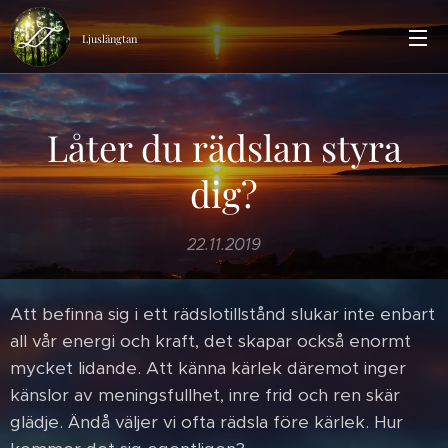
Ljuslängtan
Låter du rädslan styra
dig?
22.11.2019
Att befinna sig i ett rädslotillstånd slukar inte enbart
all vår energi och kraft, det skapar också enormt
mycket lidande. Att känna kärlek däremot inger
känslor av meningsfullhet, inre frid och ren skär
glädje. Ändå väljer vi ofta rädsla före kärlek. Hur