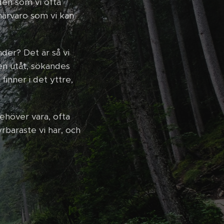
aden som vi ofta
 närvaro som vi kan
nder? Det är så vi
en utåt, sökandes
finner i det yttre,
ehöver vara, ofta
dyrbaraste vi har, och