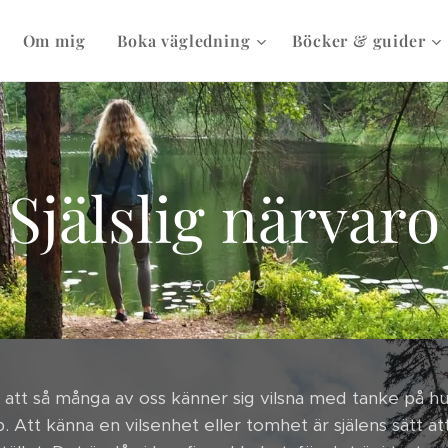
Om mig
Boka vägledning
Böcker & guider
Själslig närvaro
23.07.2019
 att så många av oss känner sig vilsna med tanke på hur 
. Att känna en vilsenhet eller tomhet är själens sätt at