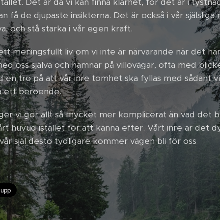
stället. Det är då vi kan finna klarhet, för det är i tystn
n få de djupaste insikterna. Det är också i vår själsliga
, och stå starka i vår egen kraft.
ett meningsfullt liv om vi inte är närvarande när det hä
d oss själva och hamnar på villovägar, ofta med blick
 en tro på att vår inre tomhet ska fyllas med sådant vi 
pa ett beroende.
er vi gör allt så mycket mer komplicerat än vad det b
vårt huvud istället för att känna efter. Vårt inre är det 
ll vår själ desto tydligare kommer vägen bli för oss 💚