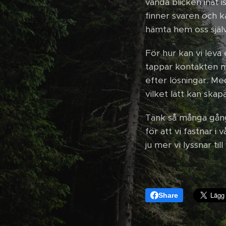
vända blicken inåt i
finner svaren och ka
hämta hem oss själva
För hur kan vi leva 
tappar kontakten me
efter lösningar. Med
vilket lätt kan ska
Tänk så många gång
för att vi fastnar i 
ju mer vi lyssnar ti
Share