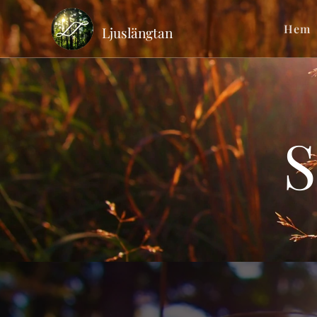
Hem
Ljuslängtan
S