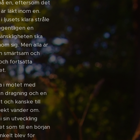
 på en, eftersom det
är läkt inom en.
 ljusets klara stråle
egentligen en
änskligheten ska
nom sig. Men alla är
en smärtsam och
och fortsätta
et.
ra i mötet med
en dragning och en
t och kanske till
rekt vänder om.
 sin utveckling
et som till en början
enkelt blev för