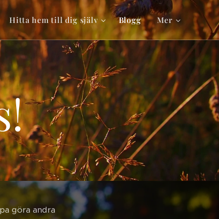
Hitta hem till dig själv
Blogg
Mer
s!
ippa göra andra