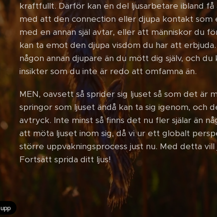
kraftfullt. Därför kan en del ljusarbetare ibland f
med att den connection eller djupa kontakt som 
med en annan själ avtar, eller att människor du fö
kan ta emot den djupa visdom du har att erbjuda.
någon annan djupare än du mött dig själv, och du ka
insikter som du inte är redo att omfamna än.
MEN, oavsett så sprider sig ljuset så som det är m
springor som ljuset ändå kan ta sig igenom, och de
avtryck. Inte minst så finns det nu fler själar än 
att möta ljuset inom sig, då vi ur ett globalt per
större uppvakningsprocess just nu. Med detta vill jag
Fortsätt sprida ditt ljus!