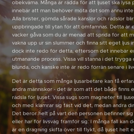
obekväma. Många är rädda för att ljuset ska lysa
innebär att man behöver möta det som ännu inte 
Alla brister, gömda sårade känslor och rädslor blir i
uppbringade till ytan för att omfamnas. Detta är 
vacker gåva som du är menad att sprida för att m
vakna upp ur sin slummer och finna sitt eget ljus i
dock inte redo för detta, eftersom det innebär 
utmanande process. Vissa vill stanna i det trygga 
blunda, och kanske inte är redo förrän senare i liv
Det är detta som många ljusarbetare kan få erfa
andra människor - det är som att det både finns 
rädsla för ljuset. Vissa sugs som magneter till ljuse
och med klamrar sig fast vid det, medan andra di
Det beror helt på vart den personen befinner sig i
eller har för livsväg framför sig. I många fall kan d
är en dragning skifta över till flykt, då ljuset helt 