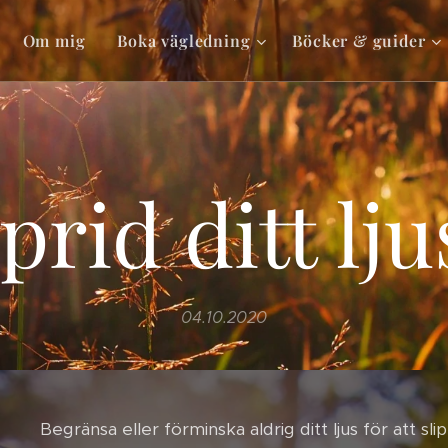
Om mig
Boka vägledning
Böcker & guider
prid ditt lju
04.10.2020
Begränsa eller förminska aldrig ditt ljus för att sl