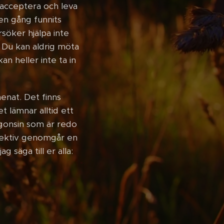
å acceptera och leva
en gång funnits
rsöker hjälpa inte
 Du kan aldrig möta
n heller inte ta in
enat. Det finns
t lämnar alltid ett
någonsin som är redo
spektiv genomgår en
 säga till er alla: