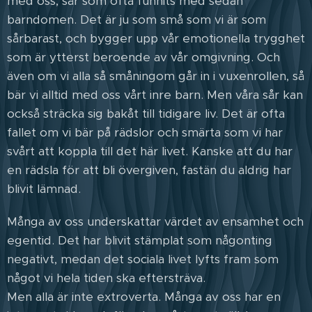
med oss, sår som ofta funnits med sedan
barndomen. Det är ju som små som vi är som
sårbarast, och bygger upp vår emotionella trygghet
som är ytterst beroende av vår omgivning. Och
även om vi alla så småningom går in i vuxenrollen, så
bär vi alltid med oss vårt inre barn. Men våra sår kan
också sträcka sig bakåt till tidigare liv. Det är ofta
fallet om vi bär på rädslor och smärta som vi har
svårt att koppla till det här livet. Kanske att du har
en rädsla för att bli övergiven, fastän du aldrig har
blivit lämnad.
Många av oss underskattar värdet av ensamhet och
egentid. Det har blivit stämplat som någonting
negativt, medan det sociala livet lyfts fram som
något vi hela tiden ska eftersträva.
Men alla är inte extroverta. Många av oss har en