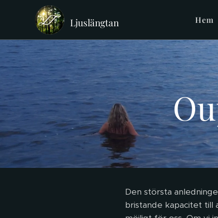
Hem
Ljuslängtan
Ou
Den största anledningen
bristande kapacitet til