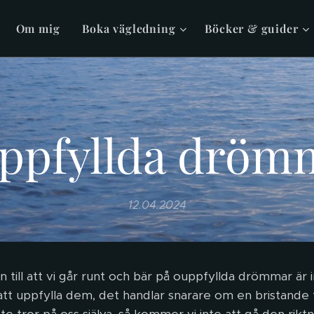
Om mig
Boka vägledning
Böcker & guider
ppfyllda dröm
12.04.2024
 till att vi går runt och bär på ouppfyllda drömmar är 
l att uppfylla dem, det handlar snarare om en bristande