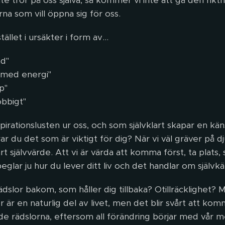
te tror på oss själva, så kommer vi inte att gå den riktni
rna som vill öppna sig för oss.
stället i ursäkter i form av…
åd"
gt med energi"
p"
obbigt"
irationslusten ur oss, och som självklart skapar en känsl
rar du det som är viktigt för dig? När vi väl gräver på 
 vårt självvärde. Att vi är värda att komma först, ta plats
peglar ju hur du lever ditt liv och det handlar om självkä
dslor bakom, som håller dig tillbaka? Otillräcklighet?
 är en naturlig del av livet, men det blir svårt att kom
 de rädslorna, eftersom all förändring börjar med vår 