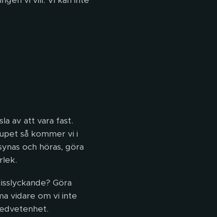
ngen vi vill. Vi kan inte
a av att vara fast.
djupet så kommer vi i
, synas och höras, göra
rlek.
 Misslyckande? Göra
ma vidare om vi inte
medvetenhet.